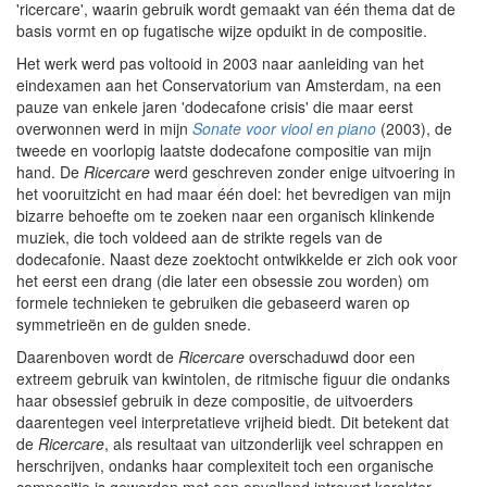
'ricercare', waarin gebruik wordt gemaakt van één thema dat de
basis vormt en op fugatische wijze opduikt in de compositie.
Het werk werd pas voltooid in 2003 naar aanleiding van het
eindexamen aan het Conservatorium van Amsterdam, na een
pauze van enkele jaren 'dodecafone crisis' die maar eerst
overwonnen werd in mijn
Sonate voor viool en piano
(2003), de
tweede en voorlopig laatste dodecafone compositie van mijn
hand. De
Ricercare
werd geschreven zonder enige uitvoering in
het vooruitzicht en had maar één doel: het bevredigen van mijn
bizarre behoefte om te zoeken naar een organisch klinkende
muziek, die toch voldeed aan de strikte regels van de
dodecafonie. Naast deze zoektocht ontwikkelde er zich ook voor
het eerst een drang (die later een obsessie zou worden) om
formele technieken te gebruiken die gebaseerd waren op
symmetrieën en de gulden snede.
Daarenboven wordt de
Ricercare
overschaduwd door een
extreem gebruik van kwintolen, de ritmische figuur die ondanks
haar obsessief gebruik in deze compositie, de uitvoerders
daarentegen veel interpretatieve vrijheid biedt. Dit betekent dat
de
Ricercare
, als resultaat van uitzonderlijk veel schrappen en
herschrijven, ondanks haar complexiteit toch een organische