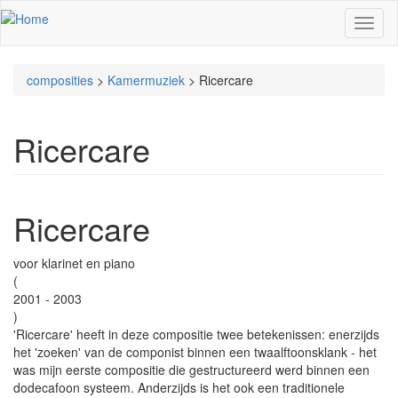
Overslaan en naar de inhoud gaan
Toggl
naviga
composities
>
Kamermuziek
>
Ricercare
U bent hier
Ricercare
Ricercare
voor klarinet en piano
(
2001
-
2003
)
'Ricercare' heeft in deze compositie twee betekenissen: enerzijds
het 'zoeken' van de componist binnen een twaalftoonsklank - het
was mijn eerste compositie die gestructureerd werd binnen een
dodecafoon systeem. Anderzijds is het ook een traditionele