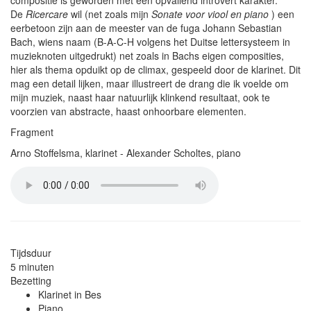
compositie is geworden met een opvallend introvert karakter.
De
Ricercare
wil (net zoals mijn
Sonate voor viool en piano
) een
eerbetoon zijn aan de meester van de fuga Johann Sebastian
Bach, wiens naam (B-A-C-H volgens het Duitse lettersysteem in
muzieknoten uitgedrukt) net zoals in Bachs eigen composities,
hier als thema opduikt op de climax, gespeeld door de klarinet. Dit
mag een detail lijken, maar illustreert de drang die ik voelde om
mijn muziek, naast haar natuurlijk klinkend resultaat, ook te
voorzien van abstracte, haast onhoorbare elementen.
Fragment
Arno Stoffelsma, klarinet - Alexander Scholtes, piano
Fragment_Ricercare_klarinet
Tijdsduur
5 minuten
Bezetting
Klarinet in Bes
Piano